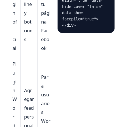
width="true" data-
gi
line
tu
hide-cover="false" 
n
y
pági
data-show-
facepile="true">
of
bot
na
</div>
i
one
Fac
ci
s
ebo
al
ok
Pl
u
Par
gi
a
n
Agr
usu
W
egar
ario
o
feed
s
r
pers
Wor
d
onal