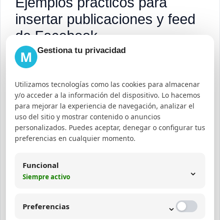
Ejemplos prácticos para
insertar publicaciones y feed
de Facebook
Gestiona tu privacidad
M
A continuación, presentamos ejemplos detallados
para diferentes métodos de integración:
Utilizamos tecnologías como las cookies para almacenar
y/o acceder a la información del dispositivo. Lo hacemos
para mejorar la experiencia de navegación, analizar el
M
Uso
uso del sitio y mostrar contenido o anuncios
é
personalizados. Puedes aceptar, denegar o configurar tus
Des
rec
preferencias en cualquier momento.
t
Ejemplo de código o
crip
om
o
plugin
ción
end
Funcional
⌄
d
Siempre activo
ado
o
⌄
Preferencias
In
Copi