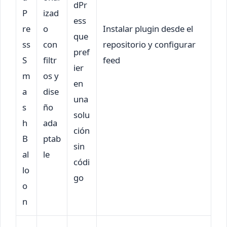
dPr
P
izad
ess
re
o
Instalar plugin desde el
que
ss
con
repositorio y configurar
pref
S
filtr
feed
ier
m
os y
en
a
dise
una
s
ño
solu
h
ada
ción
B
ptab
sin
al
le
códi
lo
go
o
n