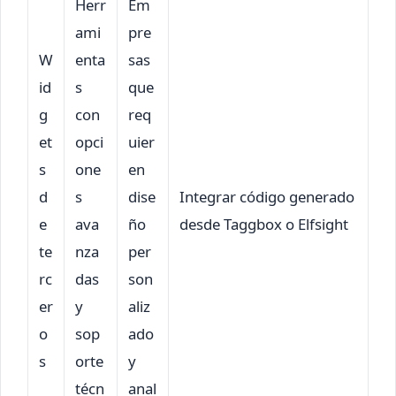
Herr
Em
ami
pre
W
enta
sas
id
s
que
g
con
req
et
opci
uier
s
one
en
d
s
dise
Integrar código generado
e
ava
ño
desde Taggbox o Elfsight
te
nza
per
rc
das
son
er
y
aliz
o
sop
ado
s
orte
y
técn
anal