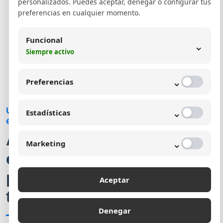
personalizados. Puedes aceptar, denegar o configurar tus
preferencias en cualquier momento.
Funcional
⌄
Cómo trabajo
La estrategia
Siempre activo
Lo que obtienes
⌄
Preferencias
⌄
Un proceso ordenado para convertir información
Estadísticas
en crecimiento
Así desarrollo una
⌄
Marketing
estrategia de
posicionamiento útil para
Aceptar
tu negocio
Denegar