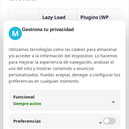
Lazy Load
Plugins (WP
Caracterí
Nativo
Rocket,
Gestiona tu privacidad
M
stica
(WordPress
Autoptimize,
5.5+)
etc.)
Utilizamos tecnologías como las cookies para almacenar
y/o acceder a la información del dispositivo. Lo hacemos
Configuración
para mejorar la experiencia de navegación, analizar el
Automática,
Impleme
manual y
uso del sitio y mostrar contenido o anuncios
sin
personalizados. Puedes aceptar, denegar o configurar tus
ntación
ajustes
preferencias en cualquier momento.
configuración
avanzados
Funcional
⌄
Alta con
Puede requerir
Siempre activo
Compatib
temas
ajustes o causar
ilidad
⌄
estándar
conflictos
Preferencias