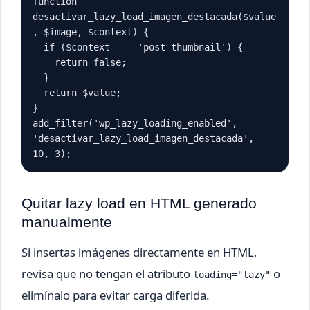
function 
desactivar_lazy_load_imagen_destacada($value
, $image, $context) {

  if ($context === 'post-thumbnail') {

    return false;

  }

  return $value;

}

add_filter('wp_lazy_loading_enabled', 
'desactivar_lazy_load_imagen_destacada', 
10, 3);
Quitar lazy load en HTML generado
manualmente
Si insertas imágenes directamente en HTML,
revisa que no tengan el atributo
o
loading="lazy"
elimínalo para evitar carga diferida.