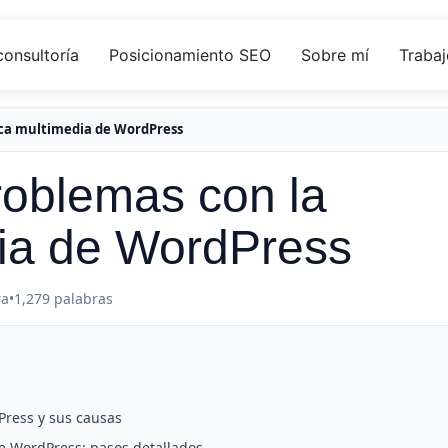
consultoría
Posicionamiento SEO
Sobre mí
Trabaj
eca multimedia de WordPress
roblemas con la
dia de WordPress
ra
•
1,279 palabras
Press y sus causas
e WordPress: pasos detallados