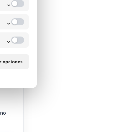
⌄
 de la
⌄
⌄
r opciones
loads
 no