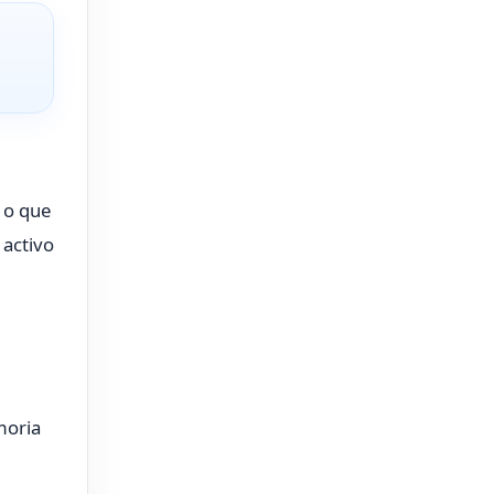
o que
 activo
moria