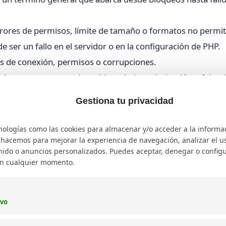
rores de permisos, límite de tamaño o formatos no permit
 ser un fallo en el servidor o en la configuración de PHP.
 de conexión, permisos o corrupciones.
berse a un exceso de archivos, baja optimización o falta 
Gestiona tu privacidad
dañada puede ser causada por actualizaciones fallidas o con
nologías como las cookies para almacenar y/o acceder a la informa
as durante la generación automática de miniaturas.
o hacemos para mejorar la experiencia de navegación, analizar el uso
ido o anuncios personalizados. Puedes aceptar, denegar o configu
la función de regeneración o falta de recursos del servidor.
en cualquier momento.
o de los problemas más comunes que impide la correcta s
ones de tamaño, permisos, o configuraciones erróneas.
ivo
 en permisos o corrupción de archivos que afectan la bibli