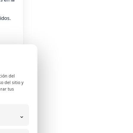
idos.
de
flictos
ción del
 del sitio y
rar tus
ubida
⌄
oteca.