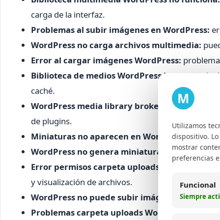
carga de la interfaz.
Problemas al subir imágenes en WordPress:
er
WordPress no carga archivos multimedia:
puede
Error al cargar imágenes WordPress:
problemas
Biblioteca de medios WordPress lenta:
puede de
caché.
M
WordPress media library broken:
la biblioteca 
de plugins.
Utilizamos tec
Miniaturas no aparecen en WordPress:
problem
dispositivo. L
mostrar conten
WordPress no genera miniaturas:
conflictos en 
preferencias 
Error permisos carpeta uploads WordPress:
un
y visualización de archivos.
Funcional
WordPress no puede subir imágenes:
restricci
Siempre act
Problemas carpeta uploads WordPress:
errores