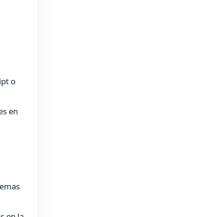
ipt o
es en
blemas
s en la