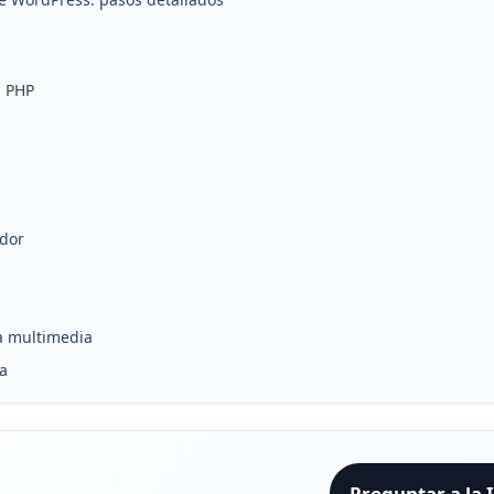
n PHP
idor
a multimedia
da
Preguntar a la 