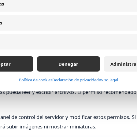
as
a problemas de miniaturas faltantes o corruptas.
esos para restaurar la funcionalidad y estructura correcta
s
a biblioteca multimedia de
eptar
Denegar
Administra
Política de cookies
Declaración de privacidad
Aviso legal
isos carpeta uploads WordPress
. La carpeta
wp-content/up
s pueda leer y escribir archivos. El permiso recomendado
anel de control del servidor y modificar estos permisos. Si
á subir imágenes ni mostrar miniaturas.