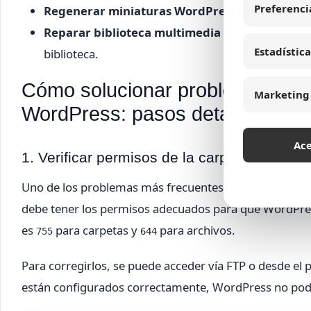
Preferenci
Regenerar miniaturas WordPress:
solución par
Reparar biblioteca multimedia WordPress:
proc
Estadística
biblioteca.
Cómo solucionar problemas con l
Marketing
WordPress: pasos detallados
Ac
1. Verificar permisos de la carpeta uploads
Uno de los problemas más frecuentes es el
error perm
debe tener los permisos adecuados para que WordPres
es
para carpetas y
para archivos.
755
644
Para corregirlos, se puede acceder vía FTP o desde el p
están configurados correctamente, WordPress no podr