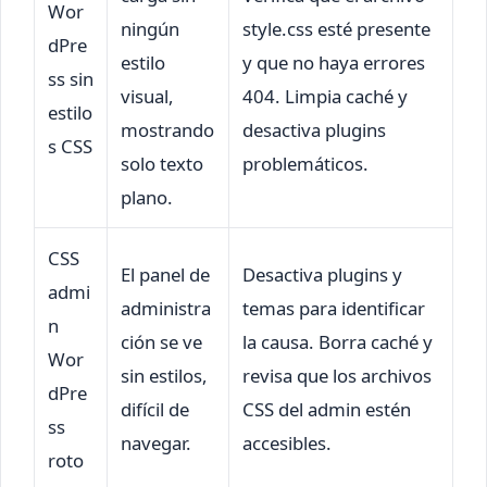
Wor
ningún
style.css esté presente
dPre
estilo
y que no haya errores
ss sin
visual,
404. Limpia caché y
estilo
mostrando
desactiva plugins
s CSS
solo texto
problemáticos.
plano.
CSS
El panel de
Desactiva plugins y
admi
administra
temas para identificar
n
ción se ve
la causa. Borra caché y
Wor
sin estilos,
revisa que los archivos
dPre
difícil de
CSS del admin estén
ss
navegar.
accesibles.
roto