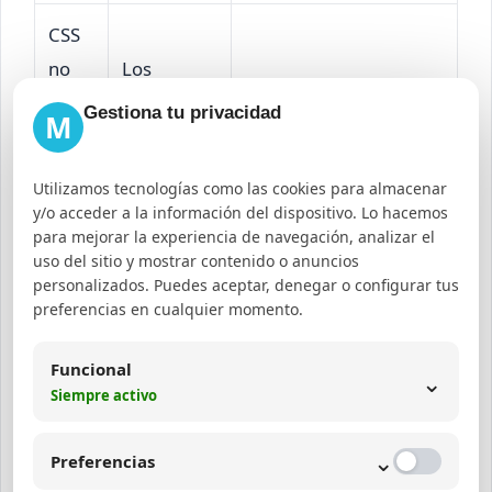
CSS
no
Los
Limpia todas las cachés
actua
cambios
Gestiona tu privacidad
involucradas y usa
M
liza
en CSS no
herramientas para
en
se reflejan
forzar la recarga del
Utilizamos tecnologías como las cookies para almacenar
Wor
en el sitio
y/o acceder a la información del dispositivo. Lo hacemos
CSS.
para mejorar la experiencia de navegación, analizar el
dPre
en vivo.
uso del sitio y mostrar contenido o anuncios
ss
personalizados. Puedes aceptar, denegar o configurar tus
preferencias en cualquier momento.
El tema
Error
tiene
Funcional
⌄
CSS
Revisa el código CSS,
Siempre activo
errores de
tema
usa validadores y
sintaxis o
Wor
corrige rutas de
⌄
Preferencias
rutas
dPre
archivos.