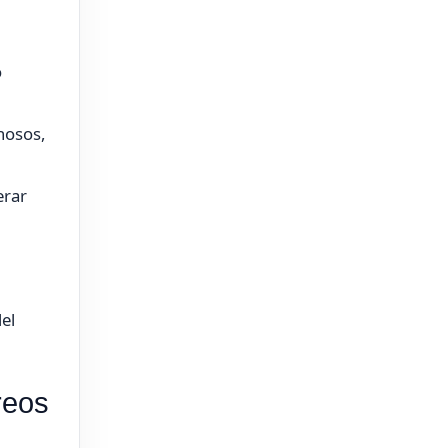
o
chosos,
erar
el
reos