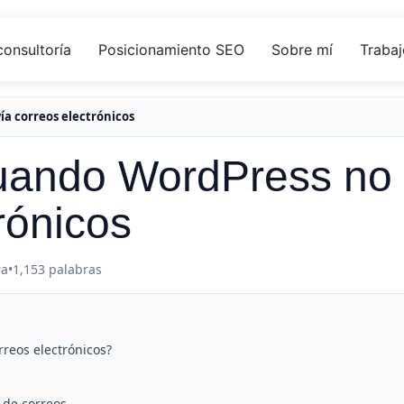
consultoría
Posicionamiento SEO
Sobre mí
Trabaj
a correos electrónicos
uando WordPress no
rónicos
ra
•
1,153 palabras
rreos electrónicos?
 de correos