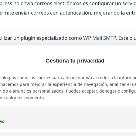
ress no envía correos electrónicos es configurar un servi
ermite enviar correos con autenticación, mejorando la ent
ilizar un plugin especializado como
WP Mail SMTP
. Este pl
Grid, Mailgun, Amazon SES y otros.
Gestiona tu privacidad
ss
nologías como las cookies para almacenar y/o acceder a la informa
o hacemos para mejorar la experiencia de navegación, analizar el uso
ido o anuncios personalizados. Puedes aceptar, denegar o configu
en cualquier momento.
dministración de WordPress, busca "WP Mail SMTP" y proc
ivo
nú de WordPress, selecciona "WP Mail SMTP".