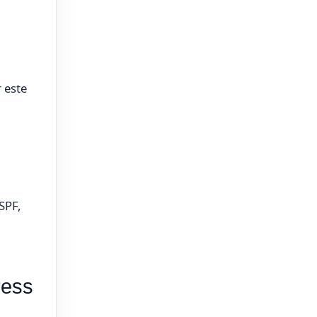
l
 este
SPF,
ress