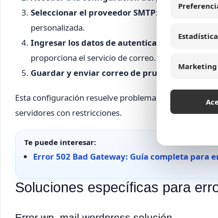
Preferenci
Seleccionar el proveedor SMTP:
Elige entre opc
personalizada.
Estadística
Ingresar los datos de autenticación:
Proporcion
proporciona el servicio de correo.
Marketing
Guardar y enviar correo de prueba:
Verifica qu
Esta configuración resuelve problemas como
wordpres
Ac
servidores con restricciones.
Te puede interesar:
Error 502 Bad Gateway: Guía completa para e
Soluciones específicas para er
Error wp_mail wordpress solución