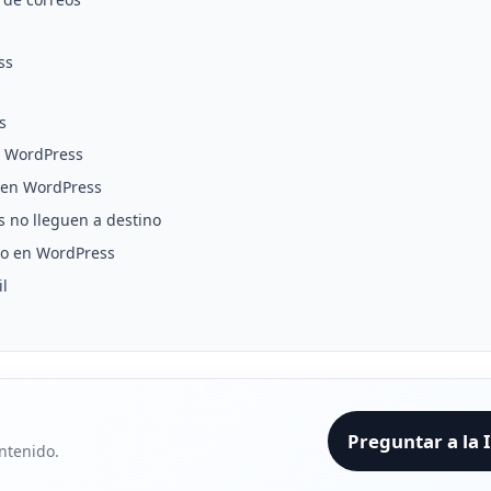
ss
s
n WordPress
s en WordPress
 no lleguen a destino
eo en WordPress
l
Preguntar a la 
ntenido.