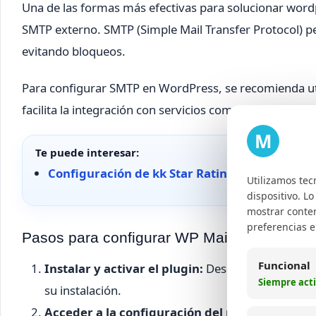
Una de las formas más efectivas para solucionar wordp
SMTP externo. SMTP (Simple Mail Transfer Protocol) p
evitando bloqueos.
Para configurar SMTP en WordPress, se recomienda ut
facilita la integración con servicios como Gmail, Send
M
Te puede interesar:
Configuración de kk Star Ratings en WordPre
Utilizamos tec
dispositivo. L
mostrar conten
preferencias 
Pasos para configurar WP Mail SMTP
Funcional
Instalar y activar el plugin:
Desde el panel de a
Siempre act
su instalación.
Acceder a la configuración del plugin:
En el me