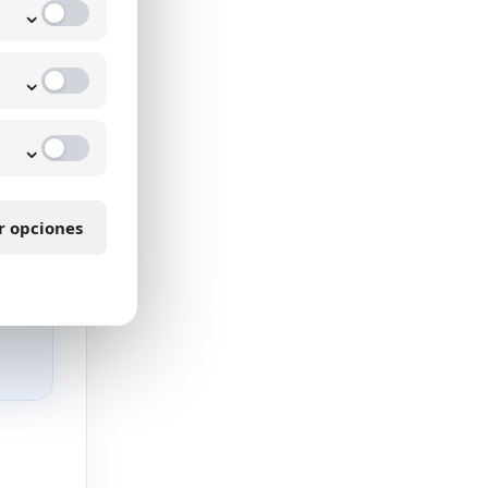
⌄
TP
⌄
⌄
a.
so en
r opciones