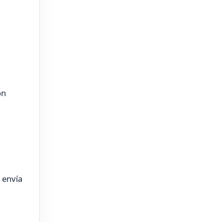
on
 envía