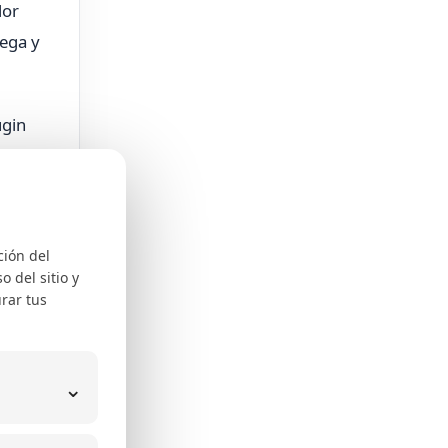
dor
rega y
ugin
ción del
 del sitio y
rar tus
ede a
⌄